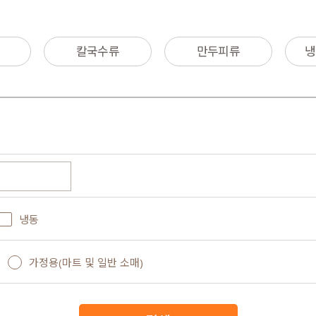
칼국수류
만두피류
냉
냉동
가정용(마트 및 일반 소매)