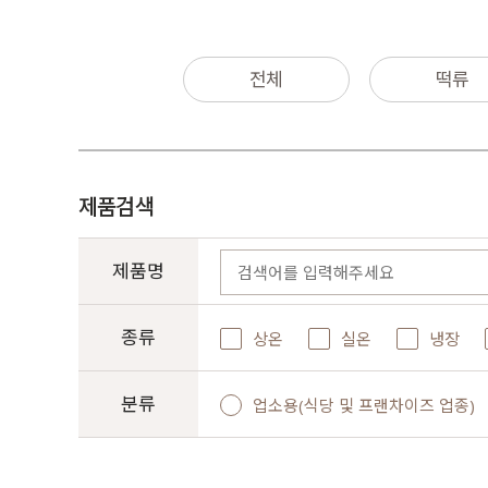
전체
떡류
제품검색
제품명
종류
상온
실온
냉장
분류
업소용(식당 및 프랜차이즈 업종)