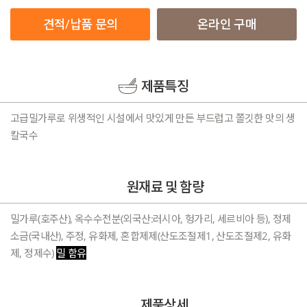
견적/납품 문의
온라인 구매
제품특징
고급밀가루로 위생적인 시설에서 맛있게 만든 부드럽고 쫄깃한 맛의 생
칼국수
원재료 및 함량
밀가루(호주산), 옥수수전분(외국산:러시아, 헝가리, 세르비아 등), 정제
소금(국내산), 주정, 유화제, 혼합제제(산도조절제1, 산도조절제2, 유화
제, 정제수)
밀 함유
제품상세