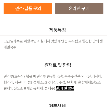
견적/납품 문의
온라인 구매
제품특징
고급밀가루로 위생적인 시설에서 맛있게 만든 부드럽고 쫄깃한 맛의 생
메밀국수
원재료 및 함량
밀가루(호주산), 볶은 메밀가루 9%(중국산), 옥수수전분(외국산:러시아,
헝가리, 세르비아등), 정제소금(국내산), 주정, 유화제, 혼합제제(산도조
절제1, 산도조절제2, 유화제, 정제수)
밀, 메밀 함유
제품상세