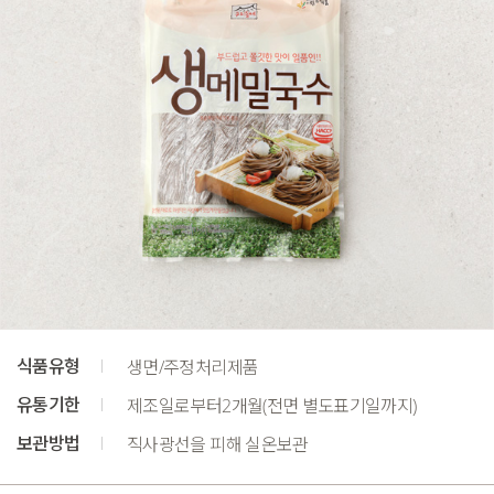
식품유형
생면/주정처리제품
유통기한
제조일로부터2개월(전면 별도표기일까지)
보관방법
직사광선을 피해 실온보관