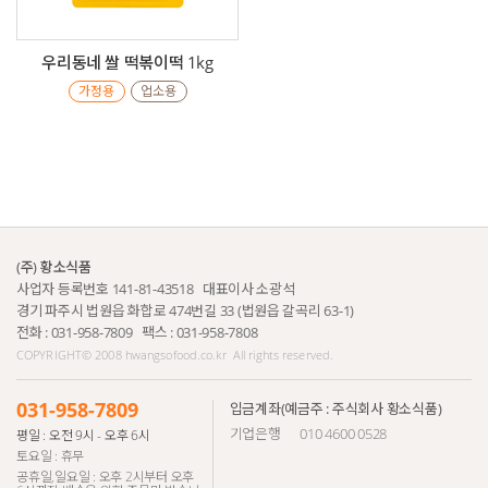
우리동네 쌀 떡볶이떡 1kg
가정용
업소용
(주) 황소식품
사업자 등록번호 141-81-43518 대표이사 소광석
경기 파주시 법원읍 화합로 474번길 33 (법원읍 갈곡리 63-1)
전화 : 031-958-7809 팩스 : 031-958-7808
COPYRIGHT© 2008 hwangsofood.co.kr
All rights reserved.
031-958-7809
입금계좌
(예금주 : 주식회사 황소식품)
기업은행
010 4600 0528
평일 : 오전 9시 - 오후 6시
토요일 : 휴무
공휴일,일요일 : 오후 2시부터 오후