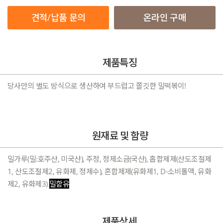
견적/납품 문의
온라인 구매
제품특징
당사만의 별도 방식으로 생산하여 부드럽고 쫄깃한 밀떡볶이!
원재료 및 함량
밀가루(밀:호주산, 미국산), 주정, 정제소금(국산), 홉합제제(산도조절제
1, 산도조절제2, 유화제, 정제수), 혼합제제(유화제1, D-소비톨액, 유화
제2, 유화제3)
밀함유
제품상세