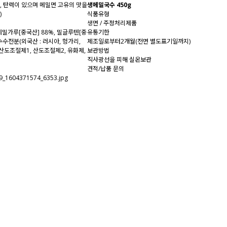
, 탄력이 있으며 메밀면 고유의 맛을
생메밀국수
450g
)
식품유형
생면 / 주정처리제품
메밀가루[중국산] 88%, 밀글루텐[중
유통기한
수수전분(외국산 : 러시아, 헝가리,
제조일로부터2개월(전면 별도표기일까지)
(산도조절제1, 산도조절제2, 유화제,
보관방법
직사광선을 피해 실온보관
견적/납품 문의
온라인 구매