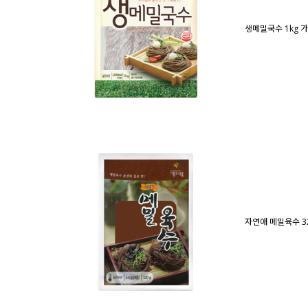
생메밀국수 1kg
가
자연애 메밀육수 3