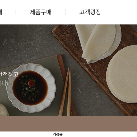
개
제품구매
고객광장
가정용