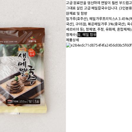
고급 원료만을 엄선하여 면발이 훨씬 부드럽고
그대로 살린 고급 메밀칼국수입니다. (3인분용
원재료 및 함량
밀가루(호주산), 메밀가루프리믹스A 3.45%(
국산], 구아검), 볶은메밀가루 3%(중국산), 옥
세르비아 등), 정제염, 주정, 유화제, 혼합제제
정제수
)
밀, 메밀 함유
제품상세