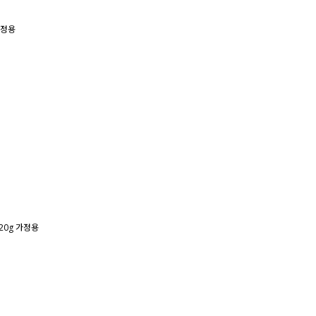
정용
20g
가정용